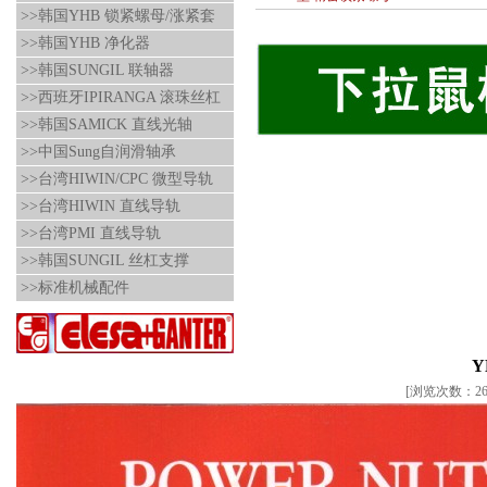
>>韩国YHB 锁紧螺母/涨紧套
>>韩国YHB 净化器
>>韩国SUNGIL 联轴器
>>西班牙IPIRANGA 滚珠丝杠
>>韩国SAMICK 直线光轴
>>中国Sung自润滑轴承
>>台湾HIWIN/CPC 微型导轨
>>台湾HIWIN 直线导轨
>>台湾PMI 直线导轨
>>韩国SUNGIL 丝杠支撑
>>标准机械配件
Y
[浏览次数：265