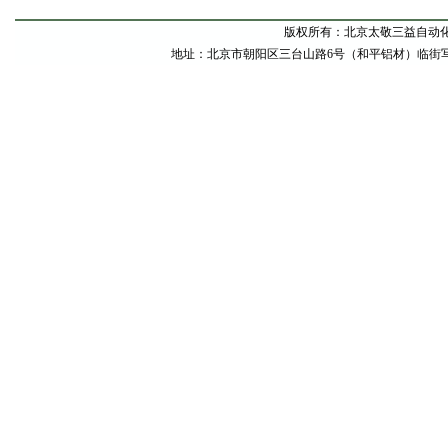
版权所有：北京太敬三益自动
地址：北京市朝阳区三台山路6号（和平铝材）临街写字间东甲1号 电话